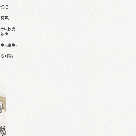
：大劈棺」
：南柯夢」
汪詩珮教授
：白蛇傳」
：巾生大官生」
：羅成叫關」