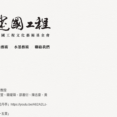
真教授
高萱、韓璦璘、邵書衍、陳志豪、黃
https://youtu.be/A62A2Lz-
：十五貫」