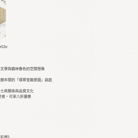
bbG3v
性文學與園林春色的空間想像
萬曆年間的「環翠堂園景圖」談起
的士商關係與品賞文化
堂者，可享八折優惠
愛狂想》