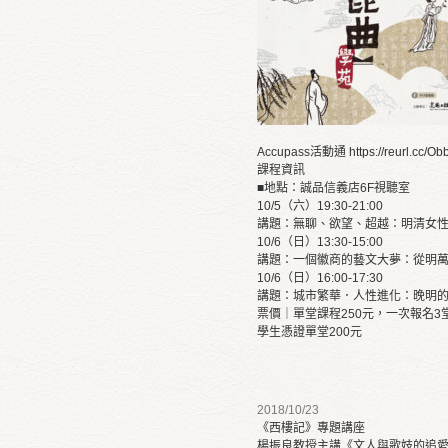
Accupass活動通
https://reurl.cc/O
課程資訊
■地點：誠品信義店6F視聽室
10/5（六）19:30-21:00
講題：無聊、欲望、超越：明清女
10/6（日）13:30-15:00
講題：一個徽商的藝文大夢：從明
10/6（日）16:00-17:30
講題：城市繁華．人性進化：晚明
票價｜單堂課程250元，一次報名3
學生憑證單堂200元
2018/10/23
《西樓記》專題講座
楊振良教授主講《文人與歌妓的追