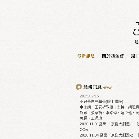
2025/09/15
不只是崑曲學苑(線上講座)
◆主講：王安祈教授；主持：胡曉
觀眾：張家禎、李銘偉、連亞珏、
思超、王照璵
2020.11.01播出 「京崑大劇透-1：牡丹亭」
OOw
2020.11.04 播出「京崑大劇透-2