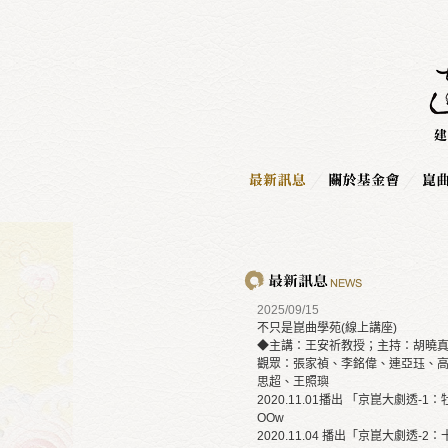
2025/09/15
不只是崑曲學苑(線上講座)
◆主講：王安祈教授；主持：胡曉
觀眾：張家禎、李銘偉、連亞珏、
思超、王照璵
2020.11.01播出 「京崑大劇透-1：牡丹亭」
OOw
2020.11.04 播出「京崑大劇透-2