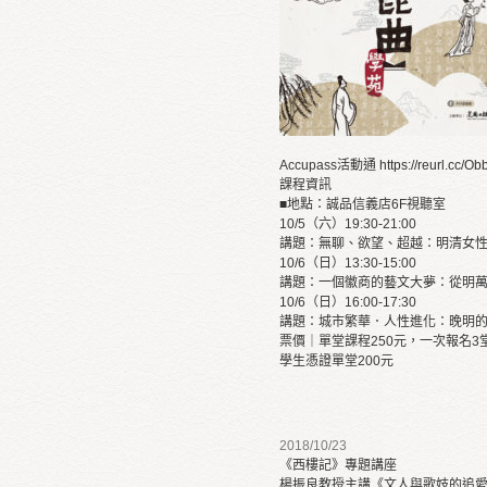
Accupass活動通
https://reurl.cc/O
課程資訊
■地點：誠品信義店6F視聽室
10/5（六）19:30-21:00
講題：無聊、欲望、超越：明清女
10/6（日）13:30-15:00
講題：一個徽商的藝文大夢：從明
10/6（日）16:00-17:30
講題：城市繁華．人性進化：晚明
票價｜單堂課程250元，一次報名3
學生憑證單堂200元
2018/10/23
《西樓記》專題講座
楊振良教授主講《文人與歌妓的追