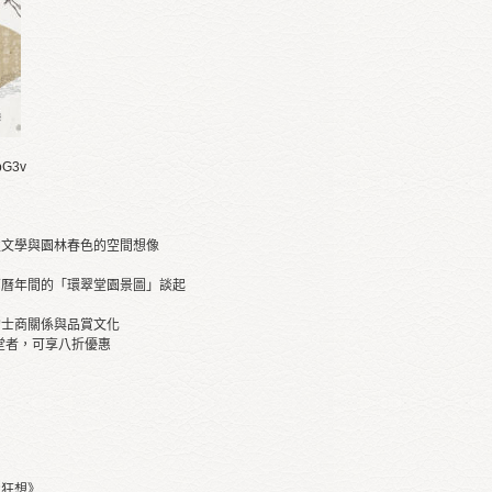
bbG3v
性文學與園林春色的空間想像
萬曆年間的「環翠堂園景圖」談起
的士商關係與品賞文化
堂者，可享八折優惠
愛狂想》