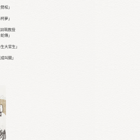
：大劈棺」
：南柯夢」
汪詩珮教授
：白蛇傳」
：巾生大官生」
：羅成叫關」