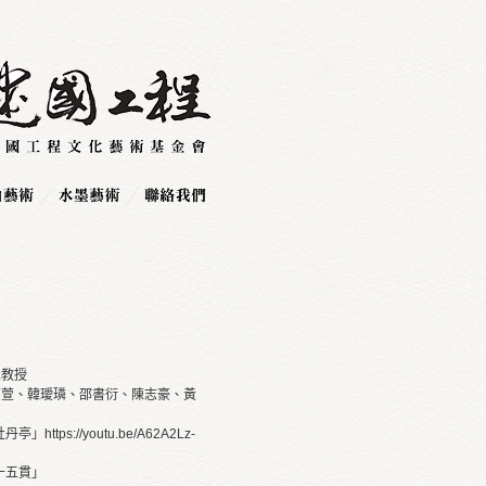
真教授
高萱、韓璦璘、邵書衍、陳志豪、黃
https://youtu.be/A62A2Lz-
：十五貫」